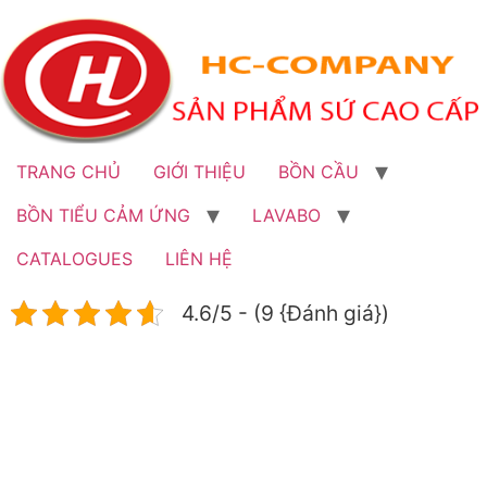
Bỏ
qua
đến
nội
dung
TRANG CHỦ
GIỚI THIỆU
BỒN CẦU
BỒN TIỂU CẢM ỨNG
LAVABO
CATALOGUES
LIÊN HỆ
4.6/5 - (9 {Đánh giá})