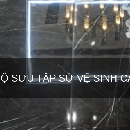
Ộ SƯU TẬP SỨ VỆ SINH C