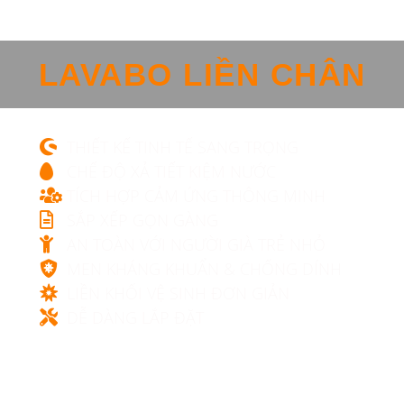
LAVABO LIỀN CHÂN
THIẾT KẾ TINH TẾ SANG TRỌNG
CHẾ ĐỘ XẢ TIẾT KIỆM NƯỚC
TÍCH HỢP CẢM ỨNG THÔNG MINH
SẮP XẾP GỌN GÀNG
AN TOÀN VỚI NGƯỜI GIÀ TRẺ NHỎ
MEN KHÁNG KHUẨN & CHỐNG DÍNH
LIỀN KHỐI VỆ SINH ĐƠN GIẢN
DỄ DÀNG LẮP ĐẶT