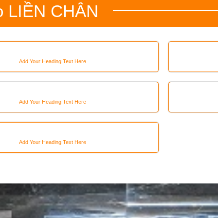
o
LIỀN CHÂN
Add Your Heading Text Here
Add Your Heading Text Here
Add Your Heading Text Here