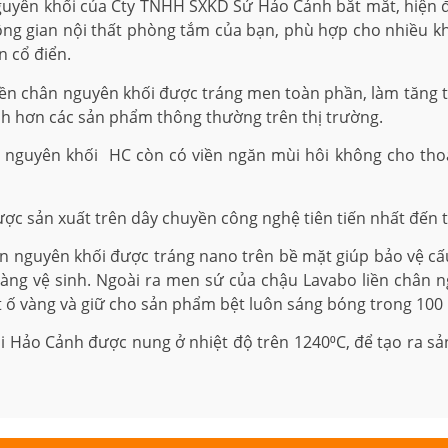
guyên khối của Cty TNHH SXKD Sứ Hảo Cảnh bắt mắt, hiện đ
ng gian nội thất phòng tắm của bạn, phù hợp cho nhiều khô
n cổ điển.
 chân nguyên khối được tráng men toàn phần, làm tăng tốc
nh hơn các sản phẩm thông thường trên thị trường.
nguyên khối HC còn có viền ngăn mùi hôi không cho thoát 
ợc sản xuất trên dây chuyền công nghệ tiên tiến nhất đến 
 nguyên khối được tráng nano trên bề mặt giúp bảo vệ cấu
àng vệ sinh. Ngoài ra men sứ của chậu Lavabo liền chân 
t ố vàng và giữ cho sản phẩm bệt luôn sáng bóng trong 100
 Hảo Cảnh được nung ở nhiệt độ trên 1240⁰C, để tạo ra s