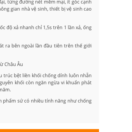
ại, từng đường nét mềm mại, ít góc cạnh
ng gian nhà vệ sinh, thiết bị vệ sinh cao
 độ xả nhanh chỉ 1,5s trên 1 lần xả, ống
ra bên ngoài lần đầu tiên trên thế giới
từ Châu Âu
 trúc bệt liền khối chống dính luôn nhẵn
nguyên khối còn ngăn ngừa vi khuẩn phát
 năm.
ản phẩm sứ có nhiều tính năng như chống