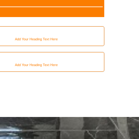
Add Your Heading Text Here
Add Your Heading Text Here