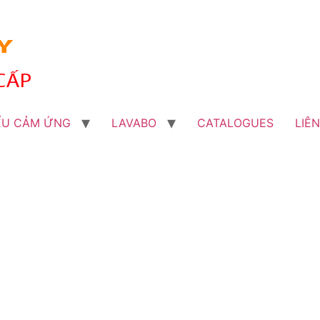
ỂU CẢM ỨNG
LAVABO
CATALOGUES
LIÊ