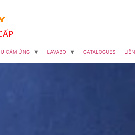
ỂU CẢM ỨNG
LAVABO
CATALOGUES
LIÊ