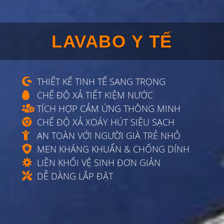
LAVABO Y TẾ
THIẾT KẾ TINH TẾ SANG TRỌNG
CHẾ ĐỘ XẢ TIẾT KIỆM NƯỚC
TÍCH HỢP CẢM ỨNG THÔNG MINH
CHẾ ĐỘ XẢ XOÁY HÚT SIÊU SẠCH
AN TOÀN VỚI NGƯỜI GIÀ TRẺ NHỎ
MEN KHÁNG KHUẨN & CHỐNG DÍNH
LIỀN KHỐI VỆ SINH ĐƠN GIẢN
DỄ DÀNG LẮP ĐẶT