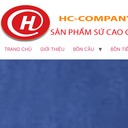
TRANG CHỦ
GIỚI THIỆU
BỒN CẦU
BỒN TI