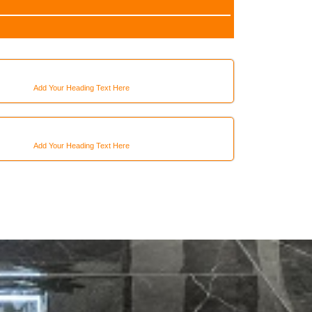
Add Your Heading Text Here
Add Your Heading Text Here