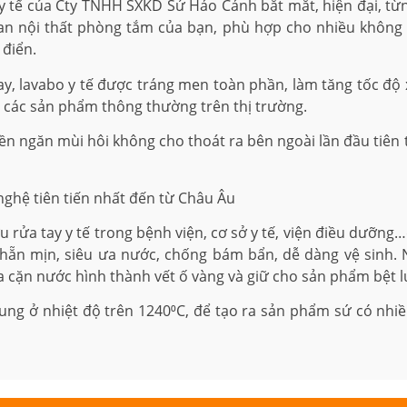
 y tế của Cty TNHH SXKD Sứ Hảo Cảnh bắt mắt, hiện đại, t
ian nội thất phòng tắm của bạn, phù hợp cho nhiều không gi
 điển.
 lavabo y tế được tráng men toàn phần, làm tăng tốc độ xả
 các sản phẩm thông thường trên thị trường.
ền ngăn mùi hôi không cho thoát ra bên ngoài lần đầu tiên 
ghệ tiên tiến nhất đến từ Châu Âu
 rửa tay y tế trong bệnh viện, cơ sở y tế, viện điều dưỡng
 nhẵn mịn, siêu ưa nước, chống bám bẩn, dễ dàng vệ sinh.
a cặn nước hình thành vết ố vàng và giữ cho sản phẩm bệt 
ng ở nhiệt độ trên 1240⁰C, để tạo ra sản phẩm sứ có nhi