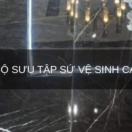
Ộ SƯU TẬP SỨ VỆ SINH C