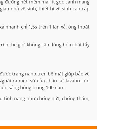
ừng đường nét mềm mại, ít góc cạnh mang
an nhà vệ sinh, thiết bị vệ sinh cao cấp
 nhanh chỉ 1,5s trên 1 lần xả, ống thoát
trên thế giới không cần dùng hóa chất tẩy
…được tráng nano trên bề mặt giúp bảo vệ
 Ngoài ra men sứ của chậu sứ lavabo còn
luôn sáng bóng trong 100 năm.
ều tính năng như chống nứt, chống thấm,