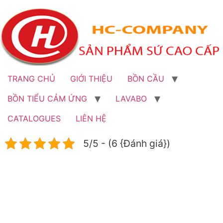
Bỏ
qua
đến
nội
dung
TRANG CHỦ
GIỚI THIỆU
BỒN CẦU
BỒN TIỂU CẢM ỨNG
LAVABO
CATALOGUES
LIÊN HỆ
5/5 - (6 {Đánh giá})