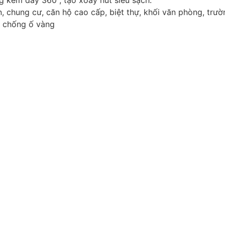
g kèm đẩy 360°, tạo xoáy hút siêu sạch.
, chung cư, căn hộ cao cấp, biệt thự, khối văn phòng, trườ
 chống ố vàng