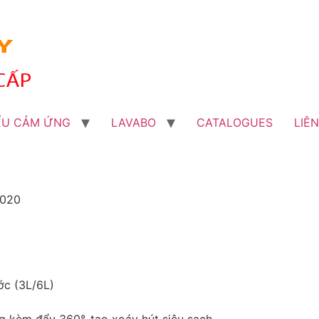
ỂU CẢM ỨNG
LAVABO
CATALOGUES
LIÊ
1020
ớc (3L/6L)