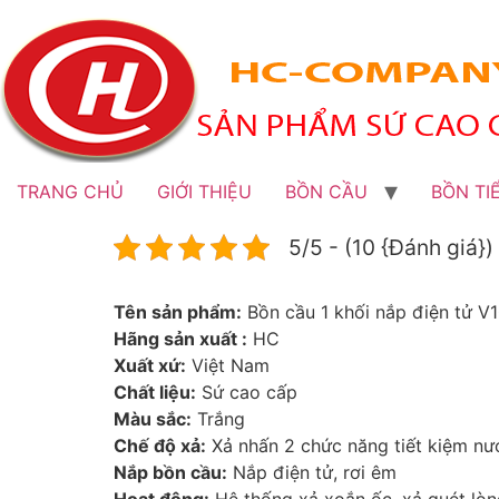
Bỏ
qua
đến
nội
dung
TRANG CHỦ
GIỚI THIỆU
BỒN CẦU
BỒN TI
5/5 - (10 {Đánh giá})
Tên sản phẩm:
Bồn cầu 1 khối nắp điện tử V
Hãng sản xuất :
HC
Xuất xứ:
Việt Nam
Chất liệu:
Sứ cao cấp
Màu sắc:
Trắng
Chế độ xả:
Xả nhấn 2 chức năng tiết kiệm nư
Nắp bồn cầu:
Nắp điện tử, rơi êm