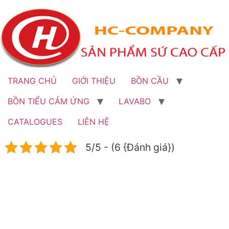
Bỏ
qua
đến
nội
dung
TRANG CHỦ
GIỚI THIỆU
BỒN CẦU
BỒN TIỂU CẢM ỨNG
LAVABO
CATALOGUES
LIÊN HỆ
5/5 - (6 {Đánh giá})