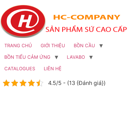
Bỏ
qua
đến
nội
dung
TRANG CHỦ
GIỚI THIỆU
BỒN CẦU
BỒN TIỂU CẢM ỨNG
LAVABO
CATALOGUES
LIÊN HỆ
4.5/5 - (13 {Đánh giá})