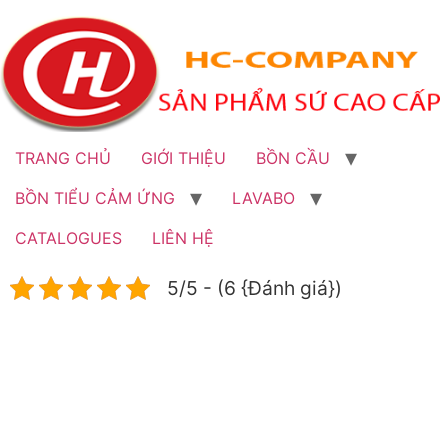
Bỏ
qua
đến
nội
dung
TRANG CHỦ
GIỚI THIỆU
BỒN CẦU
BỒN TIỂU CẢM ỨNG
LAVABO
CATALOGUES
LIÊN HỆ
5/5 - (6 {Đánh giá})