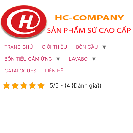
Bỏ
qua
đến
nội
dung
TRANG CHỦ
GIỚI THIỆU
BỒN CẦU
BỒN TIỂU CẢM ỨNG
LAVABO
CATALOGUES
LIÊN HỆ
5/5 - (4 {Đánh giá})