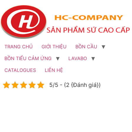
Bỏ
qua
đến
nội
dung
TRANG CHỦ
GIỚI THIỆU
BỒN CẦU
BỒN TIỂU CẢM ỨNG
LAVABO
CATALOGUES
LIÊN HỆ
5/5 - (2 {Đánh giá})